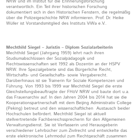
NRW und im Institut für die Erinnerungsforschung
verantwortlich. Ein Teil ihrer historischen Forschung
dokumentiert sich in den Historischen Fenstern, die regelmäßig
über die Polizeigeschichte NRW informieren. Prof. Dr. Heike
Wüller ist Vorstandsmitglied des Instituts ViWa e.V..
Mechthild Siegel – Juristin – Diplom Sozialarbeiterin
Mechthild Siegel (Jahrgang 1959) lehrt nach ihren
Studiumabschlüssen der Sozialpädagogik und
Rechtswissenschaften seit 1992 als Dozentin an der HSPV
NRW. Ihre Spezialgebiete sind das Bürgerliche Recht,
Wirtschafts- und Gesellschafts- sowie Vergaberecht.
Darüberhinaus ist sie Trainerin für Soziale Kompetenzen und
Führung. Von 1993 bis 1999 war Mechthild Siegel die erste
Gleichstellungsbeauftragte der FHöV NRW und baute dort u.a.
das Frauenarchiv auf. In den Jahren 2004 bis 2014 hat sie die
Kooperationspartnerschaft mit dem Beijing Administrativ College
(Peking) betreut und den wissenschaftlichen Austausch beider
Hochschulen befördert. Mechthild Siegel ist aktuell
stellvertretende Fachbereichssprecherin für den Allgemeinen
Verwaltungsdienst. Sie ist Verfasserin und Herausgeberin
verschiedener Lehrbücher zum Zivilrecht und entwickelte das
erste elektronische Lehrmodul zum Rechtgeschäft zusammen