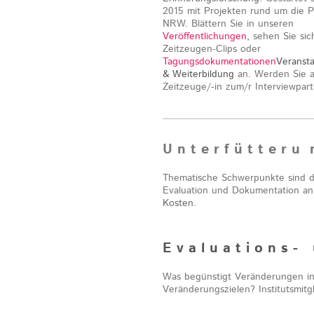
2015 mit Projekten rund um die Po
NRW. Blättern Sie in unseren
Veröffentlichungen
,
sehen Sie sic
Zeitzeugen-Clips oder
Tagungsdokumentationen
Veranst
& Weiterbildung
an. Werden Sie a
Zeitzeuge/-in zum/r Interviewpart
U n t e r f ü t t e r u 
Thematische Schwerpunkte sind da
Evaluation und Dokumentation an.
Kosten.
E v a l u a t i o n s -
Was begünstigt Veränderungen in 
Veränderungszielen? Institutsmitg