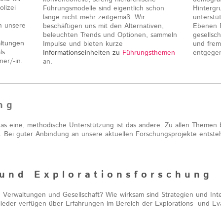
lizei
Führungsmodelle sind eigentlich schon
Hintergr
lange nicht mehr zeitgemäß. Wir
unterstü
h unsere
beschäftigen uns mit den Alternativen,
Ebenen P
beleuchten Trends und Optionen, sammeln
gesellsc
altungen
Impulse und bieten kurze
und frem
ls
Informationseinheiten zu
Führungsthemen
entgege
ner/-in.
an.
n g
s eine, methodische Unterstützung ist das andere. Zu allen Themen bi
 Bei guter Anbindung an unsere aktuellen Forschungsprojekte entste
 u n d E x p l o r a t i o n s f o r s c h u n g
Verwaltungen und Gesellschaft? Wie wirksam sind Strategien und Inte
lieder verfügen über Erfahrungen im Bereich der Explorations- und Ev