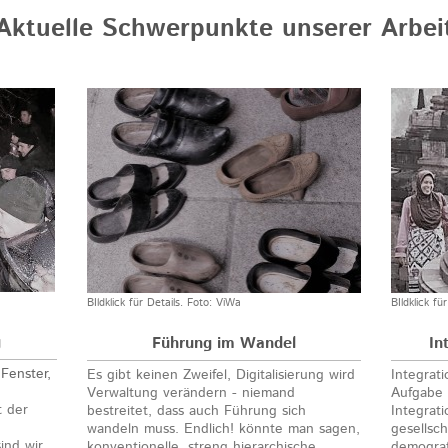
Aktuelle Schwerpunkte unserer Arbei
BIldklick für Details. Foto: ViWa
BIldklick fü
g
Führung im Wandel
In
 Fenster
,
Es gibt keinen Zweifel, Digitalisierung wird
Integrati
Verwaltung verändern - niemand
Aufgabe 
t der
bestreitet, dass auch Führung sich
Integrat
wandeln muss. Endlich! könnte man sagen,
gesellsch
ind wir
konventionelle, streng hierarchische
demogra