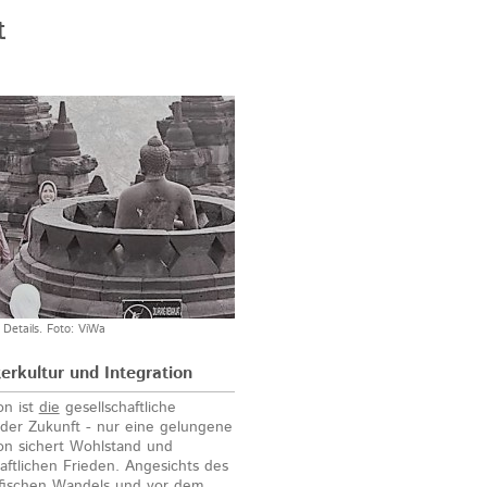
t
r Details. Foto: ViWa
terkultur und Integration
on ist
die
gesellschaftliche
der Zukunft - nur eine gelungene
ion sichert Wohlstand und
aftlichen Frieden. Angesichts des
fischen Wandels und vor dem