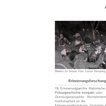
Bildklick für Details. Foto: Castor Wesseling
Erinnerungsforschun
Ob
Erinnerungsarchiv
,
Historische
Polizeigeschichte kompakt
oder
Zeitzeugenprojekte: Kernelemen
Institutsarbeit ist die
Erinnerungsforschung.
Gestartet s