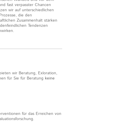
und fast verpasster Chancen
tzen wir auf unterschiedlichen
rozesse, die den
haftlichen Zusammenhalt stärken
denfeindlichen Tendenzen
nwirken.
eten wir Beratung, Exloration,
hen für Sie für Beratung
keine
rventionen für das Erreichen von
aluationsforschung.